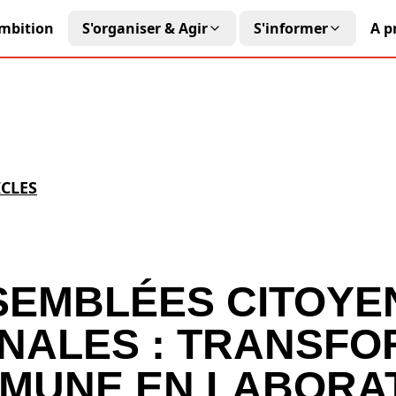
mbition
S'organiser & Agir
S'informer
A p
CLES
SEMBLÉES CITOYE
ALES : TRANSFO
MUNE EN LABORA