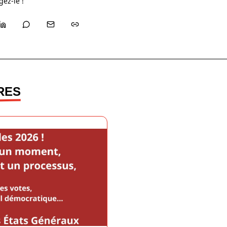
gez-le !
RES