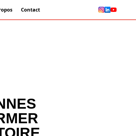
ropos
Contact
NNES
RMER
TOIRE