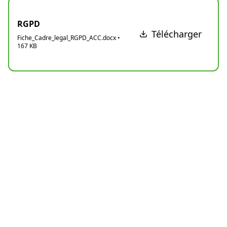
RGPD
Télécharger
Fiche_Cadre_legal_RGPD_ACC.docx
•
167
KB